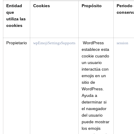
Entidad
Cookies
Propósito
Periodo
que
conserv
utiliza las
cookies
Propietario
WordPress
wpEmojiSettingsSupports
session
establece esta
cookie cuando
un usuario
interactúa con
emojis en un
sitio de
WordPress.
Ayuda a
determinar si
el navegador
del usuario
puede mostrar
los emojis